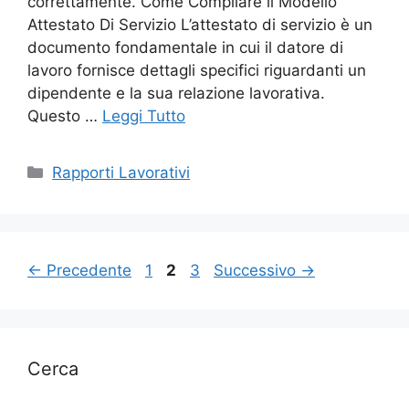
correttamente. Come Compilare il Modello
Attestato Di Servizio L’attestato di servizio è un
documento fondamentale in cui il datore di
lavoro fornisce dettagli specifici riguardanti un
dipendente e la sua relazione lavorativa.
Questo …
Leggi Tutto
Categorie
Rapporti Lavorativi
Pagina
Pagina
Pagina
←
Precedente
1
2
3
Successivo
→
Cerca