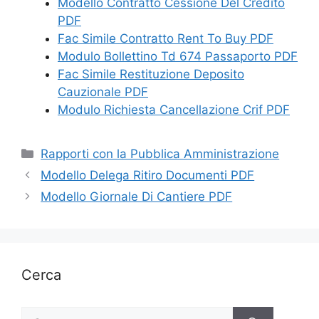
Modello Contratto Cessione Del Credito
PDF
Fac Simile Contratto Rent To Buy PDF
Modulo Bollettino Td 674 Passaporto PDF
Fac Simile Restituzione Deposito
Cauzionale PDF
Modulo Richiesta Cancellazione Crif PDF
Categorie
Rapporti con la Pubblica Amministrazione
Modello Delega Ritiro Documenti PDF
Modello Giornale Di Cantiere PDF
Cerca
Ricerca