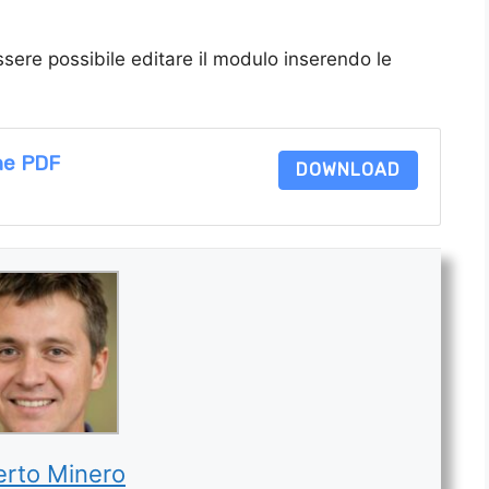
ssere possibile editare il modulo inserendo le
one PDF
DOWNLOAD
rto Minero