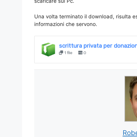
scaricare sul Pc.
Una volta terminato il download, risulta e
informazioni che servono.
scrittura privata per donazi
1 file
0
Robe