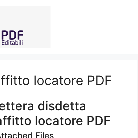
affitto locatore PDF
lettera disdetta
affitto locatore PDF
ttached Files