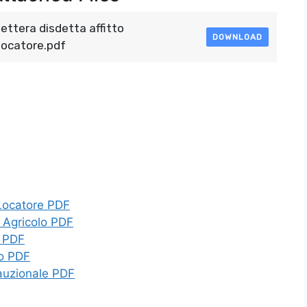
lettera disdetta affitto
DOWNLOAD
locatore.pdf
 Locatore PDF
o Agricolo PDF
o PDF
co PDF
Cauzionale PDF