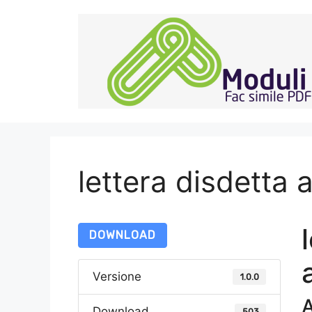
Vai
al
contenuto
lettera disdetta 
DOWNLOAD
Versione
1.0.0
A
Download
503