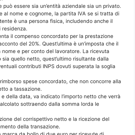
 può essere sia un’entità aziendale sia un privato.
e al nome e cognome, la partita IVA se si tratta di
ttente è una persona fisica, includendo anche il
i residenza.
esenta il compenso concordato per la prestazione
d’acconto del 20%. Quest’ultima è un’imposta che il
n nome e per conto del lavoratore. La ricevuta
sia quello netto, quest’ultimo risultante dalla
ventuali contributi INPS dovuti superata la soglia
rimborso spese concordato, che non concorre alla
tto a tassazione.
 e della data, va indicato l’importo netto che verrà
 calcolato sottraendo dalla somma lorda le
ione del corrispettivo netto e la ricezione del
mento della transazione.
la marca da bollo di due euro per ricevute di