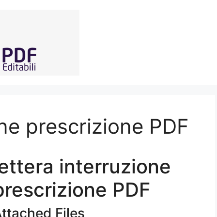
one prescrizione PDF
lettera interruzione
prescrizione PDF
ttached Files